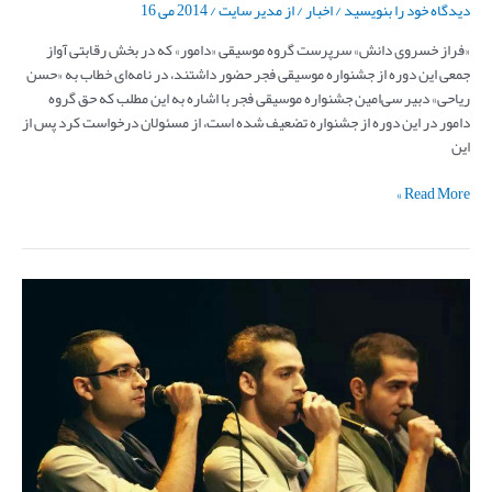
دیدگاه‌ خود را بنویسید
/
اخبار
/ از
مدیر سایت
/
2014 می 16
«فراز خسروی دانش» سرپرست گروه موسیقی «دامور» که در بخش رقابتی آواز
جمعی این دوره از جشنواره موسیقی فجر حضور داشتند، در نامه‌ای خطاب به «حسن
ریاحی» دبیر سی‌امین جشنواره موسیقی فجر با اشاره به این مطلب که حق گروه
دامور در این دوره از جشنواره تضعیف شده است، از مسئولان درخواست کرد پس از
این
Read More »
کنسرت
گروه
آوازی
دامور
در
سالن
برج
آزادی
شهر