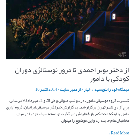
تا
مرور
نوستالژی
دوران
کودکی
با
دامور
از دختر بویر احمدی تا مرور نوستالژی دوران
کودکی با دامور
دیدگاه‌ خود را بنویسید
/
اخبار
/ از
مدیر سایت
/
2014 اکتبر 18
کنسرت گروه موسیقی دامور ، در دو شب متوالی و طی 20 و 21 مهرماه 93 در سالن
برج آزادی شهر تهران برگزار شد. به گزارش خبرنگار موسیقی ایرانیان، گروه آوازی
دامور با اینکه مدت کمی از فعالیتش می گذرد، توانسته سبک خود را در میان
مخاطبان عام جا بندازد و این موضوع را میتوان
Read More »