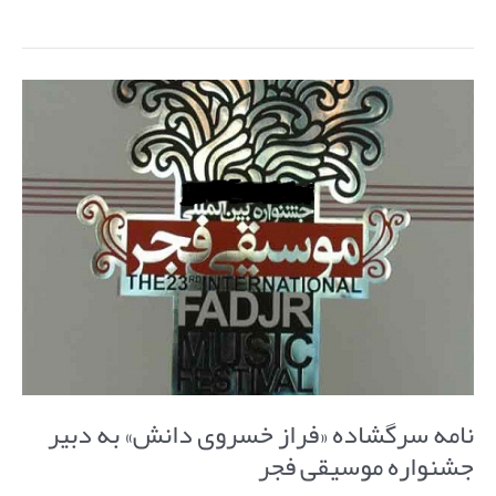
نامه
سرگشاده
«فراز
خسروی
دانش»
به
دبیر
جشنواره
موسیقی
فجر
نامه سرگشاده «فراز خسروی دانش» به دبیر
جشنواره موسیقی فجر