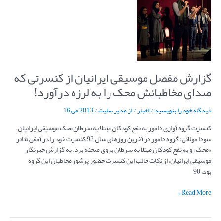
مفصل
موسیقی
ایرانیان
از
کنسرتی
که
صدای
گزارش مفصل موسیقی ایرانیان از کنسرتی که
مخاطبانش
صدای مخاطبانش محک را به لرزه درآورد!
محک
را
دیدگاه‌ خود را بنویسید
/
اخبار
/ از
مدیر سایت
/
2013 می 16
به
لرزه
کنسرت گروه آوازی دامور به نفع کودکان مبتلا به سرطان محک موسیقی ایرانیان –
درآورد!
سودا مولائی: گروه دامور در آخرین روزهای سال 92 کنسرت خود را در آمفی تئاتر
«محک» و به نفع کودکان مبتلا به سرطان بروی صحنه برد. به گزارش خبرنگار
موسیقی ایرانیان، از نکات جالب این کنسرت حضور پرشور مخاطبان این گروه
بود، 90
Read More »