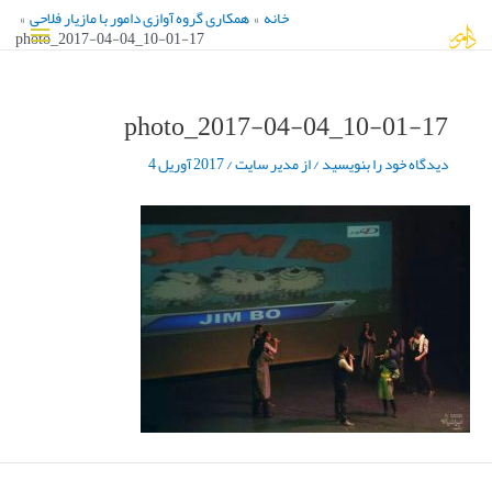
رش
خانه
همکاری گروه آوازی دامور با مازیار فلاحی
فهرس
ه
photo_2017-04-04_10-01-17
حتوا
اصلی
photo_2017-04-04_10-01-17
دیدگاه‌ خود را بنویسید
/ از
مدیر سایت
/
2017 آوریل 4