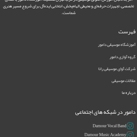
خصصی، تجهیزات حرفه‌ای و محیطی الهام‌بخش، انتخابی ایده‌آل برای شروع مسیر هنری
شماست.
هرست
وزشگاه موسیقی دامور
وه آوازی دامور
کت آوای موسیقی راتا
الات موسیقی
باره ما
مور در شبکه های اجتماعی
Damour Vocal Band
Damour Music Academy